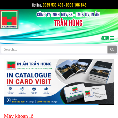
0989 533 499
0909 106 848
Hotline:
-
CÔNG TY TNHH MTV SX - TM & DV IN ẤN
TRẦN HÙNG
MENU
Máy khoan lỗ