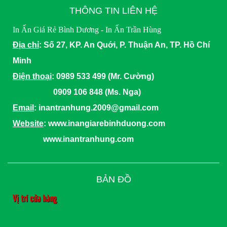
THÔNG TIN LIÊN HỆ
In Ấn Giá Rẻ Bình Dương - In Ấn Trần Hùng
Địa chỉ
: Số 27, KP. An Quới, P. Thuận An, TP. Hồ Chí
Minh
Điện thoại
: 0989 533 499 (Mr. Cường)
0909 106 848 (Ms. Nga)
Email
: inantranhung.2009@gmail.com
Website
: www.inangiarebinhduong.com
www.inantranhung.com
BẢN ĐỒ
Vị trí cửa hàng