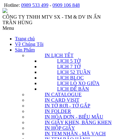
Hotline:
0989 533 499
-
0909 106 848
CÔNG TY TNHH MTV SX - TM & DV IN ẤN
TRẦN HÙNG
Menu
Trang chủ
Về Chúng Tôi
Sản Phẩm
IN LỊCH TẾT
LỊCH 5 TỜ
LỊCH 7 TỜ
LỊCH 52 TUẦN
LỊCH BLOC
LỊCH LÒ XO GIỮA
LỊCH ĐỂ BÀN
IN CATALOGUE
IN CARD VISIT
IN TỜ RƠI - TỜ GẤP
IN FOLDER
IN HÓA ĐƠN - BIỂU MẪU
IN GIẤY KHEN, BẰNG KHEN
IN HỘP GIẤY
IN TEM NHÃN - MÃ VẠCH