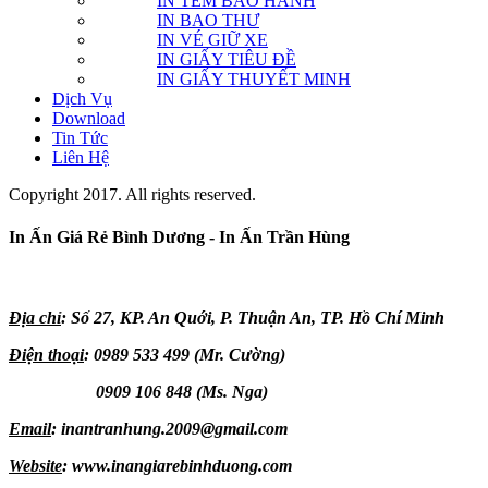
IN TEM BẢO HÀNH
IN BAO THƯ
IN VÉ GIỮ XE
IN GIẤY TIÊU ĐỀ
IN GIẤY THUYẾT MINH
Dịch Vụ
Download
Tin Tức
Liên Hệ
Copyright 2017. All rights reserved.
In Ấn Giá Rẻ Bình Dương - In Ấn Trần Hùng
Địa chỉ
: Số 27, KP. An Quới, P. Thuận An, TP. Hồ Chí Minh
Điện thoại
: 0989 533 499 (Mr. Cường)
0909 106 848 (Ms. Nga)
Email
: inantranhung.2009@gmail.com
Website
: www.inangiarebinhduong.com