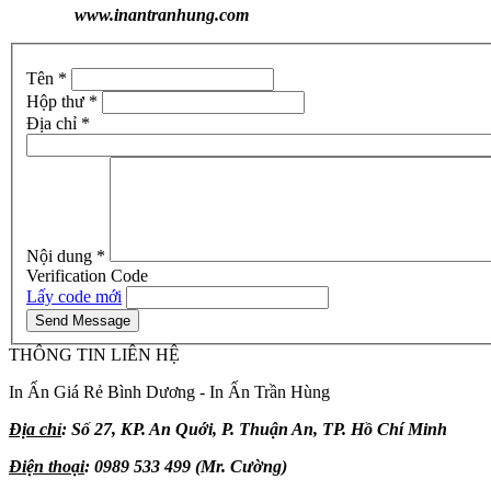
www.inantranhung.com
Tên
*
Hộp thư
*
Địa chỉ
*
Nội dung
*
Verification Code
Lấy code mới
THÔNG TIN LIÊN HỆ
In Ấn Giá Rẻ Bình Dương - In Ấn Trần Hùng
Địa chỉ
: Số 27, KP. An Quới, P. Thuận An, TP. Hồ Chí Minh
Điện thoại
: 0989 533 499 (Mr. Cường)