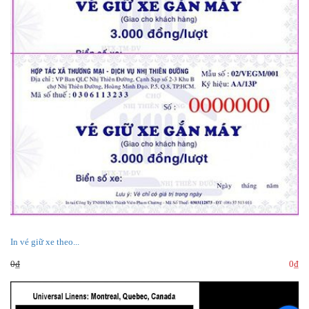
www.inantranhung.com
BẢN ĐỒ
Vị trí cửa hàng
Vị trí xưởng
In vé giữ xe theo...
0₫
0₫