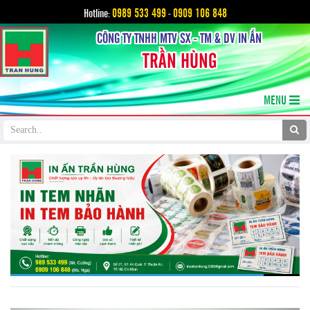
0989 533 499
0909 106 848
Hotline:
-
CÔNG TY TNHH MTV SX - TM & DV IN ẤN
TRẦN HÙNG
MENU