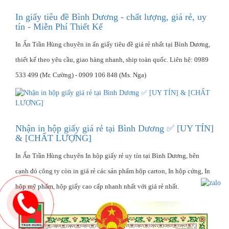
In giấy tiêu đề Bình Dương - chất lượng, giá rẻ, uy
tín - Miễn Phí Thiết Kế
In Ấn Trần Hùng chuyên in ấn giấy tiêu đề giá rẻ nhất tại Bình Dương,
thiết kế theo yêu cầu, giao hàng nhanh, ship toàn quốc. Liên hệ: 0989
533 499 (Mr. Cường) - 0909 106 848 (Ms. Nga)
Nhận in hộp giấy giá rẻ tại Bình Dương ✅ [UY TÍN]
& [CHẤT LƯỢNG]
In Ấn Trần Hùng chuyên In hộp giấy rẻ uy tín tại Bình Dương, bên
cạnh đó công ty còn in giá rẻ các sản phẩm hộp carton, In hộp cứng, In
hộp mỹ phẩm, hộp giấy cao cấp nhanh nhất với giá rẻ nhất.