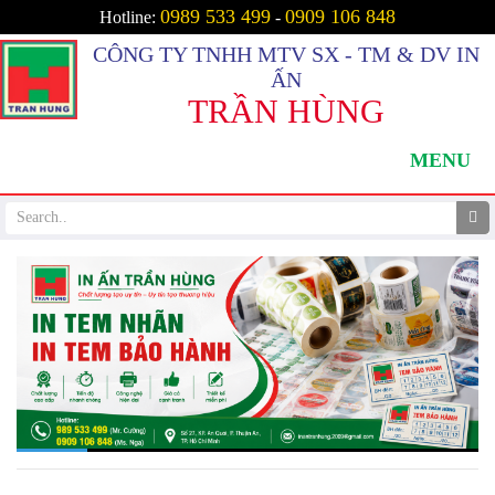
0989 533 499
0909 106 848
Hotline:
-
CÔNG TY TNHH MTV SX - TM & DV IN
ẤN
TRẦN HÙNG
MENU