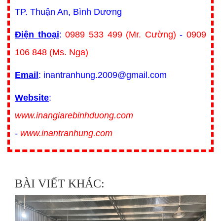
TP. Thuận An, Bình Dương
Điện thoại
:
0989 533 499 (Mr. Cường)
-
0909
106 848 (Ms. Nga)
Email
: inantranhung.2009@gmail.com
Website
:
www.inangiarebinhduong.com
-
www.inantranhung.com
BÀI VIẾT KHÁC: