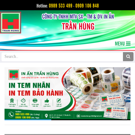
0989 533 499
0909 106 848
Hotline:
-
CÔNG TY TNHH MTV SX - TM & DV IN ẤN
TRẦN HÙNG
MENU