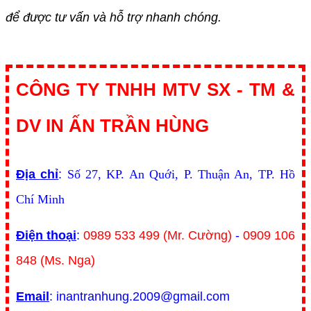
để được tư vấn và hỗ trợ nhanh chóng.
CÔNG TY TNHH MTV SX - TM &
DV IN ẤN TRẦN HÙNG
Địa chỉ
:
Số 27, KP. An Quới, P. Thuận An, TP. Hồ
Chí Minh
Điện thoại
:
0989 533 499 (Mr. Cường)
-
0909 106
848 (Ms. Nga)
Email
: inantranhung.2009@gmail.com