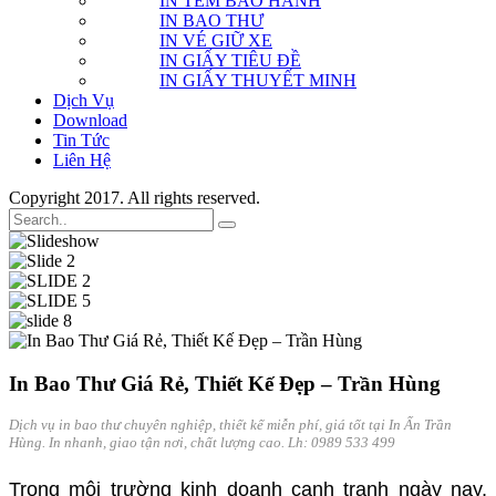
IN TEM BẢO HÀNH
IN BAO THƯ
IN VÉ GIỮ XE
IN GIẤY TIÊU ĐỀ
IN GIẤY THUYẾT MINH
Dịch Vụ
Download
Tin Tức
Liên Hệ
Copyright 2017. All rights reserved.
In Bao Thư Giá Rẻ, Thiết Kế Đẹp – Trần Hùng
Dịch vụ in bao thư chuyên nghiệp, thiết kế miễn phí, giá tốt tại In Ấn Trần
Hùng. In nhanh, giao tận nơi, chất lượng cao. Lh: 0989 533 499
Trong môi trường kinh doanh cạnh tranh ngày nay,