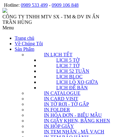
Hotline:
0989 533 499
-
0909 106 848
CÔNG TY TNHH MTV SX - TM & DV IN ẤN
TRẦN HÙNG
Menu
Trang chủ
Về Chúng Tôi
Sản Phẩm
IN LỊCH TẾT
LỊCH 5 TỜ
LỊCH 7 TỜ
LỊCH 52 TUẦN
LỊCH BLOC
LỊCH LÒ XO GIỮA
LỊCH ĐỂ BÀN
IN CATALOGUE
IN CARD VISIT
IN TỜ RƠI - TỜ GẤP
IN FOLDER
IN HÓA ĐƠN - BIỂU MẪU
IN GIẤY KHEN, BẰNG KHEN
IN HỘP GIẤY
IN TEM NHÃN - MÃ VẠCH