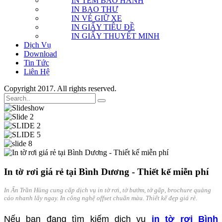
IN TEM BẢO HÀNH
IN BAO THƯ
IN VÉ GIỮ XE
IN GIẤY TIÊU ĐỀ
IN GIẤY THUYẾT MINH
Dịch Vụ
Download
Tin Tức
Liên Hệ
Copyright 2017. All rights reserved.
In tờ rơi giá rẻ tại Bình Dương - Thiết kế miễn phí
In Ấn Trần Hùng cung cấp dịch vụ in tờ rơi, tờ bướm, tờ gấp, brochure quảng
cáo nhanh lấy ngay. In công nghệ offset chuẩn màu. Thiết kế đẹp giá rẻ.
Nếu bạn đang tìm kiếm dịch vụ
in tờ rơi Bình