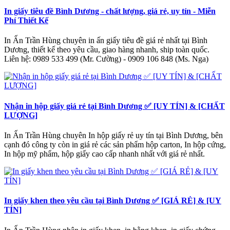
In giấy tiêu đề Bình Dương - chất lượng, giá rẻ, uy tín - Miễn
Phí Thiết Kế
In Ấn Trần Hùng chuyên in ấn giấy tiêu đề giá rẻ nhất tại Bình
Dương, thiết kế theo yêu cầu, giao hàng nhanh, ship toàn quốc.
Liên hệ: 0989 533 499 (Mr. Cường) - 0909 106 848 (Ms. Nga)
Nhận in hộp giấy giá rẻ tại Bình Dương ✅ [UY TÍN] & [CHẤT
LƯỢNG]
In Ấn Trần Hùng chuyên In hộp giấy rẻ uy tín tại Bình Dương, bên
cạnh đó công ty còn in giá rẻ các sản phẩm hộp carton, In hộp cứng,
In hộp mỹ phẩm, hộp giấy cao cấp nhanh nhất với giá rẻ nhất.
In giấy khen theo yêu cầu tại Bình Dương ✅ [GIÁ RẺ] & [UY
TÍN]