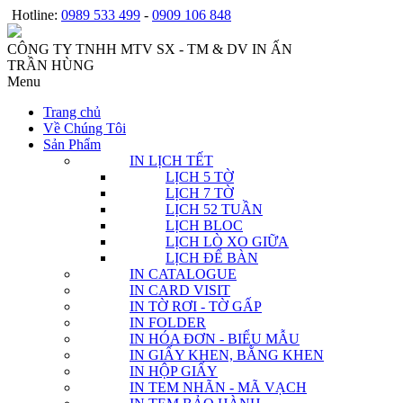
Hotline:
0989 533 499
-
0909 106 848
CÔNG TY TNHH MTV SX - TM & DV IN ẤN
TRẦN HÙNG
Menu
Trang chủ
Về Chúng Tôi
Sản Phẩm
IN LỊCH TẾT
LỊCH 5 TỜ
LỊCH 7 TỜ
LỊCH 52 TUẦN
LỊCH BLOC
LỊCH LÒ XO GIỮA
LỊCH ĐỂ BÀN
IN CATALOGUE
IN CARD VISIT
IN TỜ RƠI - TỜ GẤP
IN FOLDER
IN HÓA ĐƠN - BIỂU MẪU
IN GIẤY KHEN, BẰNG KHEN
IN HỘP GIẤY
IN TEM NHÃN - MÃ VẠCH