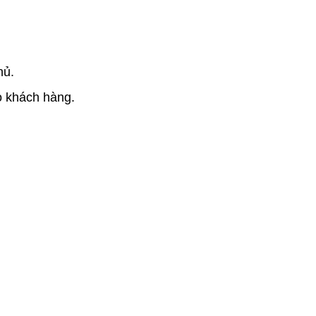
hủ.
o khách hàng.