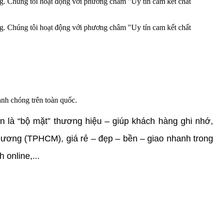
ng. Chúng tôi hoạt động với phương châm "Uy tín cam kết chất
ng. Chúng tôi hoạt động với phương châm "Uy tín cam kết chất
anh chóng trên toàn quốc.
n là “bộ mặt” thương hiệu – giúp khách hàng ghi nhớ,
Dương (TPHCM), giá rẻ – đẹp – bền – giao nhanh trong
online,...