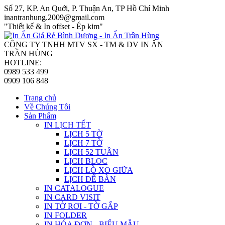
Số 27, KP. An Quới, P. Thuận An, TP Hồ Chí Minh
inantranhung.2009@gmail.com
"Thiết kế & In offset - Ép kim"
CÔNG TY TNHH MTV SX - TM & DV IN ẤN
TRẦN HÙNG
HOTLINE:
0989 533 499
0909 106 848
Trang chủ
Về Chúng Tôi
Sản Phẩm
IN LỊCH TẾT
LỊCH 5 TỜ
LỊCH 7 TỜ
LỊCH 52 TUẦN
LỊCH BLOC
LỊCH LÒ XO GIỮA
LỊCH ĐỂ BÀN
IN CATALOGUE
IN CARD VISIT
IN TỜ RƠI - TỜ GẤP
IN FOLDER
IN HÓA ĐƠN - BIỂU MẪU