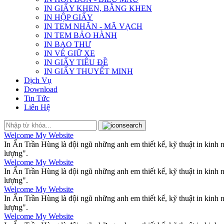
IN GIẤY KHEN, BẰNG KHEN
IN HỘP GIẤY
IN TEM NHÃN - MÃ VẠCH
IN TEM BẢO HÀNH
IN BAO THƯ
IN VÉ GIỮ XE
IN GIẤY TIÊU ĐỀ
IN GIẤY THUYẾT MINH
Dịch Vụ
Download
Tin Tức
Liên Hệ
Welcome My Website
In Ấn Trần Hùng là đội ngũ những anh em thiết kế, kỹ thuật in kinh
lượng".
Welcome My Website
In Ấn Trần Hùng là đội ngũ những anh em thiết kế, kỹ thuật in kinh
lượng".
Welcome My Website
In Ấn Trần Hùng là đội ngũ những anh em thiết kế, kỹ thuật in kinh
lượng".
Welcome My Website