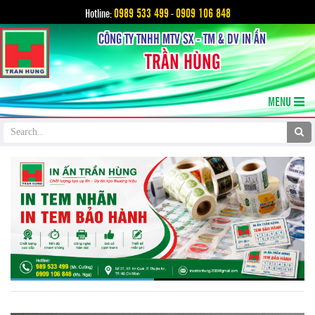
0989 533 499
0909 106 848
Hotline:
-
CÔNG TY TNHH MTV SX - TM & DV IN ẤN
TRẦN HÙNG
MENU