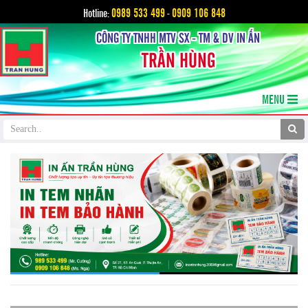
0989 533 499
0909 106 848
Hotline:
-
CÔNG TY TNHH MTV SX - TM & DV IN ẤN
TRẦN HÙNG
MENU