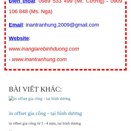
Điện thoại
:
0989 533 499 (Mr. Cường)
-
0909
106 848 (Ms. Nga)
Email
: inantranhung.2009@gmail.com
Website
:
www.inangiarebinhduong.com
-
www.inantranhung.com
BÀI VIẾT KHÁC:
in offset gia công - tại bình dương
in offset gia công từ 1 - 4 màu, tại bình dương