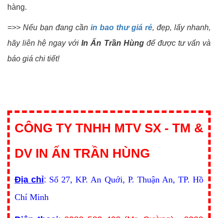
hàng.
=>> Nếu bạn đang cần
in bao thư giá rẻ
, đẹp, lấy nhanh,
hãy liên hệ ngay với
In Ấn Trần Hùng
để được tư vấn và
báo giá chi tiết!
CÔNG TY TNHH MTV SX - TM &
DV IN ẤN TRẦN HÙNG
Địa chỉ
:
Số 27, KP. An Quới, P. Thuận An, TP. Hồ
Chí Minh