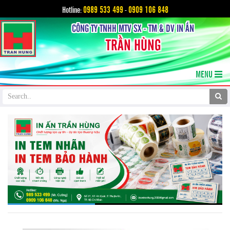
0989 533 499
0909 106 848
Hotline:
-
CÔNG TY TNHH MTV SX - TM & DV IN ẤN
TRẦN HÙNG
MENU