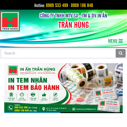
0989 533 499
0909 106 848
Hotline:
-
CÔNG TY TNHH MTV SX - TM & DV IN ẤN
TRẦN HÙNG
MENU