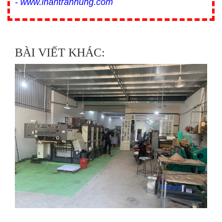
-
www.inantranhung.com
BÀI VIẾT KHÁC: