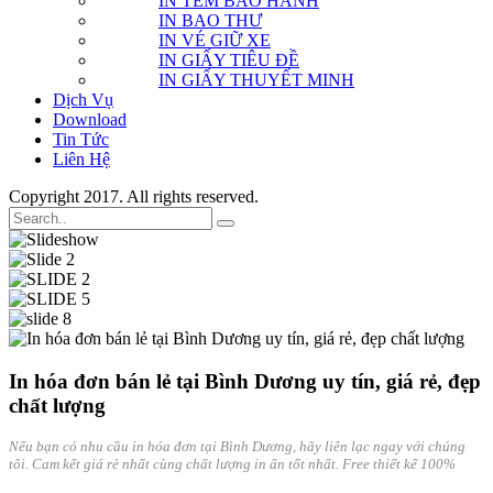
IN TEM BẢO HÀNH
IN BAO THƯ
IN VÉ GIỮ XE
IN GIẤY TIÊU ĐỀ
IN GIẤY THUYẾT MINH
Dịch Vụ
Download
Tin Tức
Liên Hệ
Copyright 2017. All rights reserved.
In hóa đơn bán lẻ tại Bình Dương uy tín, giá rẻ, đẹp
chất lượng
Nếu bạn có nhu cầu in hóa đơn tại Bình Dương, hãy liên lạc ngay với chúng
tôi. Cam kết giá rẻ nhất cùng chất lượng in ấn tốt nhất. Free thiết kế 100%