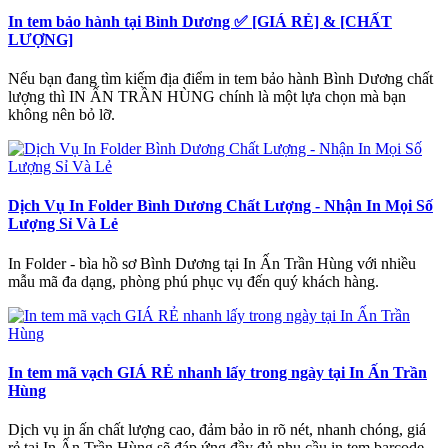
In tem bảo hành tại Bình Dương ✅ [GIÁ RẺ] & [CHẤT
LƯỢNG]
Nếu bạn đang tìm kiếm địa điểm in tem bảo hành Bình Dương chất
lượng thì IN ẤN TRẦN HÙNG chính là một lựa chọn mà bạn
không nên bỏ lỡ.
Dịch Vụ In Folder Bình Dương Chất Lượng - Nhận In Mọi Số
Lượng Sỉ Và Lẻ
In Folder - bìa hồ sơ Bình Dương tại In Ấn Trần Hùng với nhiều
mẫu mã đa dạng, phòng phú phục vụ đến quý khách hàng.
In tem mã vạch GIÁ RẺ nhanh lấy trong ngày tại In Ấn Trần
Hùng
Dịch vụ in ấn chất lượng cao, đảm bảo in rõ nét, nhanh chóng, giá
rẻ tại In Ấn Trần Hùng sẽ đáp ứng đầy đủ nhu cầu in tem barcode