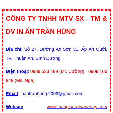
CÔNG TY TNHH MTV SX - TM &
DV IN ẤN TRẦN HÙNG
Địa chỉ
: Số 27, Đường An Sơn 31, Ấp An Quới,
TP. Thuận An, Bình Dương
Điện thoại
:
0989 533 499 (Mr. Cường)
-
0909 106
848 (Ms. Nga)
Email
: inantranhung.2009@gmail.com
Website
:
www.inangiarebinhduong.com