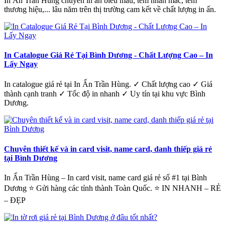
In Ấn Trần Hùng chuyên in ấn biểu mẫu, tem nhãn mác, tem
thương hiệu,... lâu năm trên thị trường cam kết về chất lượng in ấn.
In Catalogue Giá Rẻ Tại Bình Dương - Chất Lượng Cao – In
Lấy Ngay
In catalogue giá rẻ tại In Ấn Trần Hùng. ✓ Chất lượng cao ✓ Giá
thành cạnh tranh ✓ Tốc độ in nhanh ✓ Uy tín tại khu vực Bình
Dương.
Chuyên thiết kế và in card visit, name card, danh thiếp giá rẻ
tại Bình Dương
In Ấn Trần Hùng – In card visit, name card giá rẻ số #1 tại Bình
Dương ⭐ Gửi hàng các tỉnh thành Toàn Quốc. ⭐ IN NHANH – RẺ
– ĐẸP