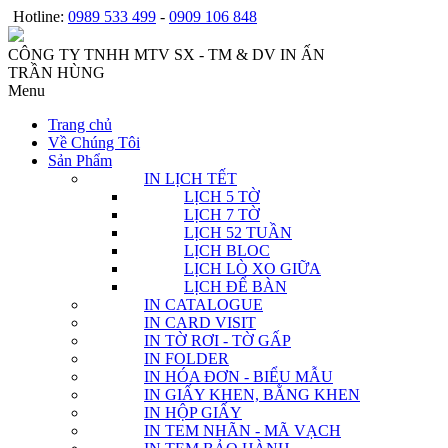
Hotline:
0989 533 499
-
0909 106 848
CÔNG TY TNHH MTV SX - TM & DV IN ẤN
TRẦN HÙNG
Menu
Trang chủ
Về Chúng Tôi
Sản Phẩm
IN LỊCH TẾT
LỊCH 5 TỜ
LỊCH 7 TỜ
LỊCH 52 TUẦN
LỊCH BLOC
LỊCH LÒ XO GIỮA
LỊCH ĐỂ BÀN
IN CATALOGUE
IN CARD VISIT
IN TỜ RƠI - TỜ GẤP
IN FOLDER
IN HÓA ĐƠN - BIỂU MẪU
IN GIẤY KHEN, BẰNG KHEN
IN HỘP GIẤY
IN TEM NHÃN - MÃ VẠCH