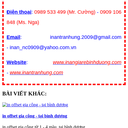
Điện thoại
:
0989 533 499 (Mr. Cường)
-
0909 106
848 (Ms. Nga)
Email
: inantranhung.2009@gmail.com
- inan_nc0909@yahoo.com.vn
Website
:
www.inangiarebinhduong.com
-
www.inantranhung.com
BÀI VIẾT KHÁC:
in offset gia công - tại bình dương
in offset gia công từ 1 - 4 màu, tại bình dương