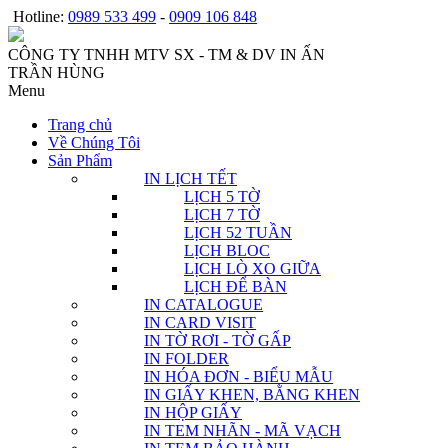
Hotline:
0989 533 499
-
0909 106 848
CÔNG TY TNHH MTV SX - TM & DV IN ẤN
TRẦN HÙNG
Menu
Trang chủ
Về Chúng Tôi
Sản Phẩm
IN LỊCH TẾT
LỊCH 5 TỜ
LỊCH 7 TỜ
LỊCH 52 TUẦN
LỊCH BLOC
LỊCH LÒ XO GIỮA
LỊCH ĐỂ BÀN
IN CATALOGUE
IN CARD VISIT
IN TỜ RƠI - TỜ GẤP
IN FOLDER
IN HÓA ĐƠN - BIỂU MẪU
IN GIẤY KHEN, BẰNG KHEN
IN HỘP GIẤY
IN TEM NHÃN - MÃ VẠCH