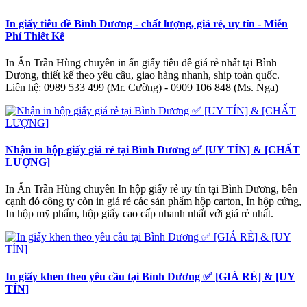
In giấy tiêu đề Bình Dương - chất lượng, giá rẻ, uy tín - Miễn
Phí Thiết Kế
In Ấn Trần Hùng chuyên in ấn giấy tiêu đề giá rẻ nhất tại Bình
Dương, thiết kế theo yêu cầu, giao hàng nhanh, ship toàn quốc.
Liên hệ: 0989 533 499 (Mr. Cường) - 0909 106 848 (Ms. Nga)
Nhận in hộp giấy giá rẻ tại Bình Dương ✅ [UY TÍN] & [CHẤT
LƯỢNG]
In Ấn Trần Hùng chuyên In hộp giấy rẻ uy tín tại Bình Dương, bên
cạnh đó công ty còn in giá rẻ các sản phẩm hộp carton, In hộp cứng,
In hộp mỹ phẩm, hộp giấy cao cấp nhanh nhất với giá rẻ nhất.
In giấy khen theo yêu cầu tại Bình Dương ✅ [GIÁ RẺ] & [UY
TÍN]