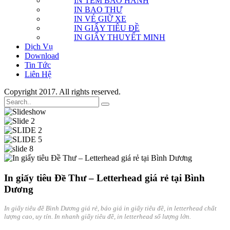
IN TEM BẢO HÀNH
IN BAO THƯ
IN VÉ GIỮ XE
IN GIẤY TIÊU ĐỀ
IN GIẤY THUYẾT MINH
Dịch Vụ
Download
Tin Tức
Liên Hệ
Copyright 2017. All rights reserved.
In giấy tiêu Đề Thư – Letterhead giá rẻ tại Bình
Dương
In giấy tiêu đề Bình Dương giá rẻ, báo giá in giấy tiêu đề, in letterhead chất
lượng cao, uy tín. In nhanh giấy tiêu đề, in letterhead số lượng lớn.