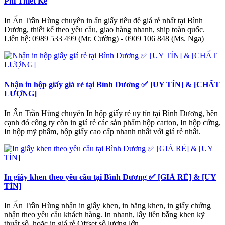
Phí Thiết Kế
In Ấn Trần Hùng chuyên in ấn giấy tiêu đề giá rẻ nhất tại Bình
Dương, thiết kế theo yêu cầu, giao hàng nhanh, ship toàn quốc.
Liên hệ: 0989 533 499 (Mr. Cường) - 0909 106 848 (Ms. Nga)
Nhận in hộp giấy giá rẻ tại Bình Dương ✅ [UY TÍN] & [CHẤT
LƯỢNG]
In Ấn Trần Hùng chuyên In hộp giấy rẻ uy tín tại Bình Dương, bên
cạnh đó công ty còn in giá rẻ các sản phẩm hộp carton, In hộp cứng,
In hộp mỹ phẩm, hộp giấy cao cấp nhanh nhất với giá rẻ nhất.
In giấy khen theo yêu cầu tại Bình Dương ✅ [GIÁ RẺ] & [UY
TÍN]
In Ấn Trần Hùng nhận in giấy khen, in bằng khen, in giấy chứng
nhận theo yêu cầu khách hàng. In nhanh, lấy liền bằng khen kỹ
thuật số, hoặc in giá rẻ Offset số lượng lớn.