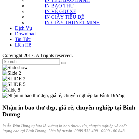
IN TEM BẢO HÀNH
IN BAO THƯ
IN VÉ GIỮ XE
IN GIẤY TIÊU ĐỀ
IN GIẤY THUYẾT MINH
Dịch Vụ
Download
Tin Tức
Liên Hệ
Copyright 2017. All rights reserved.
Nhận in bao thư đẹp, giá rẻ, chuyên nghiệp tại Bình
Dương
In Ấn Trần Hùng tự hào là xưởng in bao thư uy tín, chuyên nghiệp và chất
lượng cao tại Bình Dương. Liên hệ tư vấn: 0989 533 499 - 0909 106 848