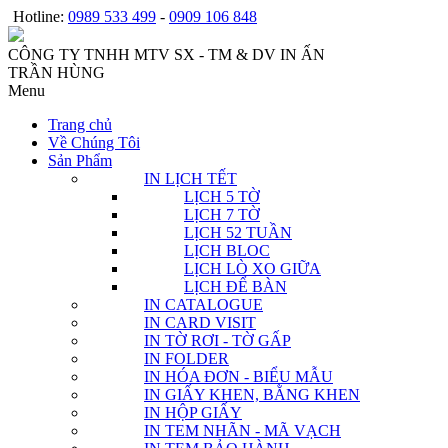
Hotline:
0989 533 499
-
0909 106 848
CÔNG TY TNHH MTV SX - TM & DV IN ẤN
TRẦN HÙNG
Menu
Trang chủ
Về Chúng Tôi
Sản Phẩm
IN LỊCH TẾT
LỊCH 5 TỜ
LỊCH 7 TỜ
LỊCH 52 TUẦN
LỊCH BLOC
LỊCH LÒ XO GIỮA
LỊCH ĐỂ BÀN
IN CATALOGUE
IN CARD VISIT
IN TỜ RƠI - TỜ GẤP
IN FOLDER
IN HÓA ĐƠN - BIỂU MẪU
IN GIẤY KHEN, BẰNG KHEN
IN HỘP GIẤY
IN TEM NHÃN - MÃ VẠCH