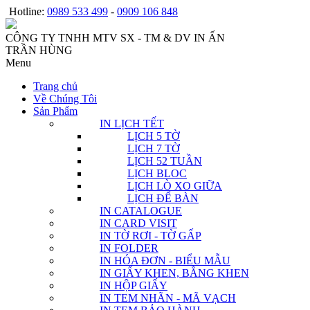
Hotline:
0989 533 499
-
0909 106 848
CÔNG TY TNHH MTV SX - TM & DV IN ẤN
TRẦN HÙNG
Menu
Trang chủ
Về Chúng Tôi
Sản Phẩm
IN LỊCH TẾT
LỊCH 5 TỜ
LỊCH 7 TỜ
LỊCH 52 TUẦN
LỊCH BLOC
LỊCH LÒ XO GIỮA
LỊCH ĐỂ BÀN
IN CATALOGUE
IN CARD VISIT
IN TỜ RƠI - TỜ GẤP
IN FOLDER
IN HÓA ĐƠN - BIỂU MẪU
IN GIẤY KHEN, BẰNG KHEN
IN HỘP GIẤY
IN TEM NHÃN - MÃ VẠCH