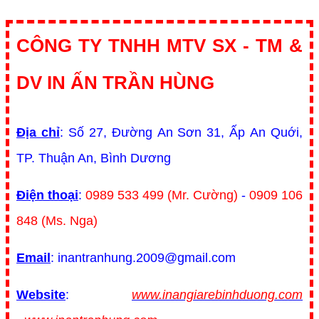
CÔNG TY TNHH MTV SX - TM &
DV IN ẤN TRẦN HÙNG
Địa chỉ
: Số 27, Đường An Sơn 31, Ấp An Quới,
TP. Thuận An, Bình Dương
Điện thoại
:
0989 533 499 (Mr. Cường)
-
0909 106
848 (Ms. Nga)
Email
: inantranhung.2009@gmail.com
Website
:
www.inangiarebinhduong.com