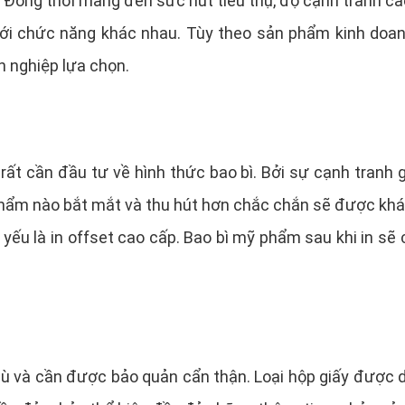
 Đồng thời mang đến sức hút tiêu thụ, độ cạnh tranh cao
ới chức năng khác nhau. Tùy theo sản phẩm kinh doanh
h nghiệp lựa chọn.
t cần đầu tư về hình thức bao bì. Bởi sự cạnh tranh gi
phẩm nào bắt mắt và thu hút hơn chắc chắn sẽ được khá
u là in offset cao cấp. Bao bì mỹ phẩm sau khi in sẽ c
 và cần được bảo quản cẩn thận. Loại hộp giấy được