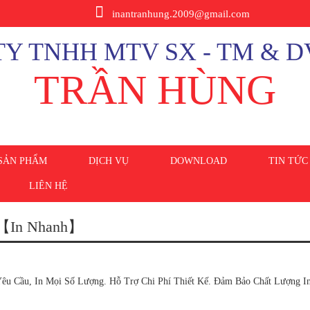
inantranhung.2009@gmail.com
Y TNHH MTV SX - TM & D
TRẦN HÙNG
SẢN PHẨM
DỊCH VỤ
DOWNLOAD
TIN TỨC
LIÊN HỆ
ng【In Nhanh】
êu Cầu, In Mọi Số Lượng. Hỗ Trợ Chi Phí Thiết Kế. Đảm Bảo Chất Lượng In 