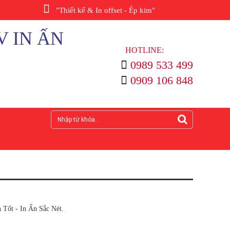
"Thiết kế & In offset - Ép kim"
V IN ẤN
HOTLINE:
0989 533 499
0909 106 848
Tốt - In Ấn Sắc Nét.