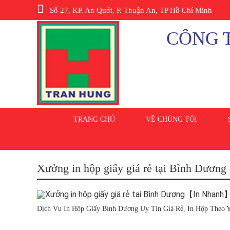
Số 27, KP. An Quới, P. Thuận An, TP Hồ Chí Minh
CÔNG T
TRANG CHỦ
VỀ CHÚNG TÔI
Xưởng in hộp giấy giá rẻ tại Bình Dươ
Dịch Vụ In Hộp Giấy Bình Dương Uy Tín Giá Rẻ, In Hộp Theo Y