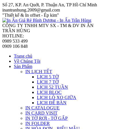
Số 27, KP. An Quới, P. Thuận An, TP Hồ Chí Minh
inantranhung.2009@gmail.com
"Thiết kế & In offset - Ép kim"
CÔNG TY TNHH MTV SX - TM & DV IN ẤN
TRẦN HÙNG
HOTLINE:
0989 533 499
0909 106 848
Trang chủ
Về Chúng Tôi
Sản Phẩm
IN LỊCH TẾT
LỊCH 5 TỜ
LỊCH 7 TỜ
LỊCH 52 TUẦN
LỊCH BLOC
LỊCH LÒ XO GIỮA
LỊCH ĐỂ BÀN
IN CATALOGUE
IN CARD VISIT
IN TỜ RƠI - TỜ GẤP
IN FOLDER
IN HÓA ĐƠN - BIỂU MẪU