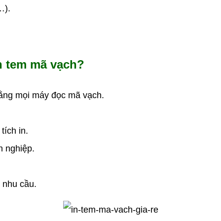
…).
n tem mã vạch?
 bằng mọi máy đọc mã vạch.
tích in.
h nghiệp.
o nhu cầu.