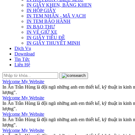
IN GIẤY KHEN, BẰNG KHEN
IN HỘP GIẤY
IN TEM NHÃN - MÃ VẠCH
IN TEM BẢO HÀNH
IN BAO THƯ
IN VÉ GIỮ XE
IN GIẤY TIÊU ĐỀ
IN GIẤY THUYẾT MINH
Dịch Vụ
Download
Tin Tức
Liên Hệ
Welcome My Website
In Ấn Trần Hùng là đội ngũ những anh em thiết kế, kỹ thuật in kinh
lượng".
Welcome My Website
In Ấn Trần Hùng là đội ngũ những anh em thiết kế, kỹ thuật in kinh
lượng".
Welcome My Website
In Ấn Trần Hùng là đội ngũ những anh em thiết kế, kỹ thuật in kinh
lượng".
Welcome My Website