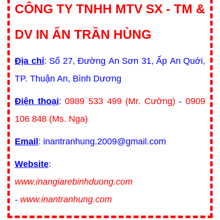
CÔNG TY TNHH MTV SX - TM &
DV IN ẤN TRẦN HÙNG
Địa chỉ
: Số 27, Đường An Sơn 31, Ấp An Quới,
TP. Thuận An, Bình Dương
Điện thoại
:
0989 533 499 (Mr. Cường)
-
0909
106 848 (Ms. Nga)
Email
: inantranhung.2009@gmail.com
Website
:
www.inangiarebinhduong.com
-
www.inantranhung.com