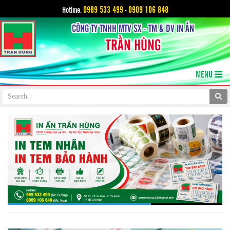
0989 533 499
0909 106 848
Hotline:
-
CÔNG TY TNHH MTV SX - TM & DV IN ẤN
TRẦN HÙNG
MENU