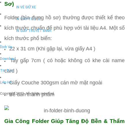
Sơ)
IN VÉ GIỮ XE
Folder (bìa đựng hồ sơ) thường được thiết kế theo
IN GIẤY TIÊU ĐỀ
kích thước chuẩn để phù hợp với tài liệu A4. Một số
IN GIẤY THUYẾT MINH
kích thước phổ biến:
Dịch Vụ
22 x 31 cm (Khi gập lại, vừa giấy A4 )
Download
Tay gấp 7cm ( có hoặc không có khe cài name
card )
Tin Tức
Giấy Couche 300gsm cán mờ mặt ngoài
Liên Hệ
Copyright 2017. All rights reserved.
Bế dán thành phẩm
Gia Công Folder Giúp Tăng Độ Bền & Thẩm