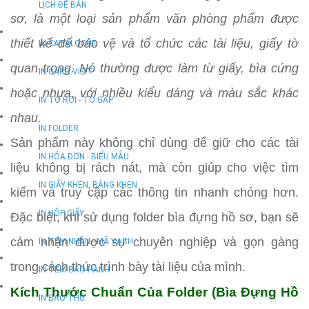
LỊCH ĐỂ BÀN
sơ, là một loại sản phẩm văn phòng phẩm được
thiết kế để bảo vệ và tổ chức các tài liệu, giấy tờ
IN CATALOGUE
quan trọng. Nó thường được làm từ giấy, bìa cứng
IN CARD VISIT
hoặc nhựa, với nhiều kiểu dáng và màu sắc khác
IN TỜ RƠI - TỜ GẤP
nhau.
IN FOLDER
Sản phẩm này không chỉ dùng để giữ cho các tài
IN HÓA ĐƠN - BIỂU MẪU
liệu không bị rách nát, mà còn giúp cho việc tìm
IN GIẤY KHEN, BẰNG KHEN
kiếm và truy cập các thông tin nhanh chóng hơn.
IN HỘP GIẤY
Đặc biệt, khi sử dụng folder bìa đựng hồ sơ, bạn sẽ
cảm nhận được sự chuyên nghiệp và gọn gàng
IN TEM NHÃN - MÃ VẠCH
trong cách thức trình bày tài liệu của mình.
IN TEM BẢO HÀNH
Kích Thước Chuẩn Của Folder (Bìa Đựng Hồ
IN BAO THƯ