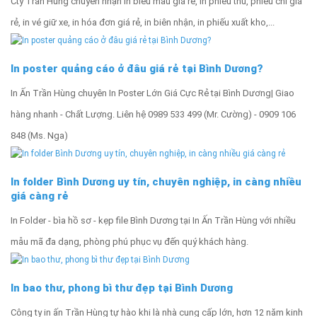
Cty Trần Hùng chuyên nhận in biểu mẫu giá rẻ, in phiếu thu, phiếu chi giá
rẻ, in vé giữ xe, in hóa đơn giá rẻ, in biên nhận, in phiếu xuất kho,...
In poster quảng cáo ở đâu giá rẻ tại Bình Dương?
In Ấn Trần Hùng chuyên In Poster Lớn Giá Cực Rẻ tại Bình Dương| Giao
hàng nhanh - Chất Lượng‎. Liên hệ 0989 533 499 (Mr. Cường) - 0909 106
848 (Ms. Nga)
In folder Bình Dương uy tín, chuyên nghiệp, in càng nhiều
giá càng rẻ
In Folder - bìa hồ sơ - kẹp file Bình Dương tại In Ấn Trần Hùng với nhiều
mẫu mã đa dạng, phòng phú phục vụ đến quý khách hàng.
In bao thư, phong bì thư đẹp tại Bình Dương
Công ty in ấn Trần Hùng tự hào khi là nhà cung cấp lớn, hơn 12 năm kinh