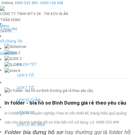
Hotline:
0989 533 499
-
0909 106 848
CÔNG TY TNHH MTV SX - TM & DV IN ẤN
TRẦN HÙNG
Menu
Trang chủ
Về Chúng Tôi
Sản Phẩm
IN LỊCH TẾT
LỊCH 5 TỜ
LỊCH 7 TỜ
LỊCH 52 TUẦN
In folder - bìa hồ sơ Bình Dương giá rẻ theo yêu cầu
LỊCH BLOC
In Folder giá rẻ chuyên nghiệp, Free tư vấn thiết kế, mang hiệu quả quảng
cáo cho doanh nghiệp, tối ưu hóa tiện ích sử dụng. Lh: 0989 533 499
LỊCH LÒ XO GIỮA
Folder bìa đựng hồ sơ
hay thường gọi là folder hồ