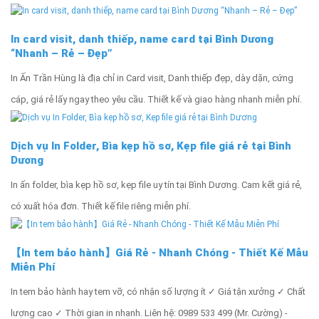
In card visit, danh thiếp, name card tại Bình Dương
“Nhanh – Rẻ – Đẹp”
In Ấn Trần Hùng là địa chỉ in Card visit, Danh thiếp đẹp, dày dặn, cứng
cáp, giá rẻ lấy ngay theo yêu cầu. Thiết kế và giao hàng nhanh miễn phí.
Dịch vụ In Folder, Bìa kẹp hồ sơ, Kẹp file giá rẻ tại Bình
Dương
In ấn folder, bìa kẹp hồ sơ, kẹp file uy tín tại Bình Dương. Cam kết giá rẻ,
có xuất hóa đơn. Thiết kế file riêng miễn phí.
【In tem bảo hành】Giá Rẻ - Nhanh Chóng - Thiết Kế Mẫu
Miễn Phí
In tem bảo hành hay tem vỡ, có nhận số lượng ít ✓ Giá tận xưởng ✓ Chất
lượng cao ✓ Thời gian in nhanh. Liên hệ: 0989 533 499 (Mr. Cường) -