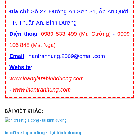
Địa chỉ
: Số 27, Đường An Sơn 31, Ấp An Quới,
TP. Thuận An, Bình Dương
Điện thoại
:
0989 533 499 (Mr. Cường)
-
0909
106 848 (Ms. Nga)
Email
: inantranhung.2009@gmail.com
Website
:
www.inangiarebinhduong.com
-
www.inantranhung.com
BÀI VIẾT KHÁC:
in offset gia công - tại bình dương