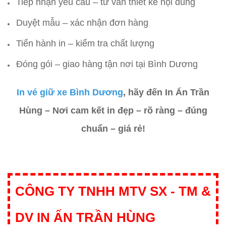
Tiếp nhận yêu cầu – tư vấn thiết kế nội dung
Duyệt mẫu – xác nhận đơn hàng
Tiến hành in – kiểm tra chất lượng
Đóng gói – giao hàng tận nơi tại Bình Dương
In vé giữ xe Bình Dương
, hãy đến In Ấn Trần
Hùng – Nơi cam kết in đẹp – rõ ràng – đúng
chuẩn – giá rẻ!
CÔNG TY TNHH MTV SX - TM &
DV IN ẤN TRẦN HÙNG