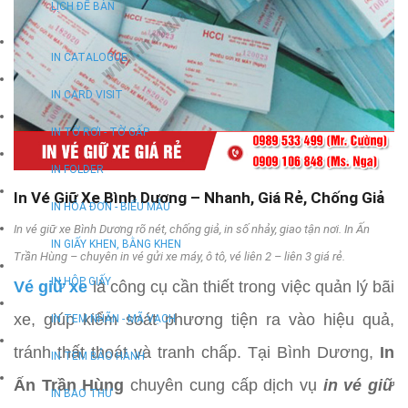
LỊCH ĐỂ BÀN
IN CATALOGUE
IN CARD VISIT
IN TỜ RƠI - TỜ GẤP
IN FOLDER
In Vé Giữ Xe Bình Dương – Nhanh, Giá Rẻ, Chống Giả
IN HÓA ĐƠN - BIỂU MẪU
In vé giữ xe Bình Dương rõ nét, chống giả, in số nhảy, giao tận nơi. In Ấn
IN GIẤY KHEN, BẰNG KHEN
Trần Hùng – chuyên in vé gửi xe máy, ô tô, vé liên 2 – liên 3 giá rẻ.
IN HỘP GIẤY
Vé giữ xe
là công cụ cần thiết trong việc quản lý bãi
xe, giúp kiểm soát phương tiện ra vào hiệu quả,
IN TEM NHÃN - MÃ VẠCH
tránh thất thoát và tranh chấp. Tại Bình Dương,
In
IN TEM BẢO HÀNH
Ấn Trần Hùng
chuyên cung cấp dịch vụ
in vé giữ
IN BAO THƯ