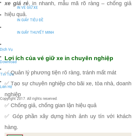
xe giá rẻ
, in nhanh, mẫu mã rõ ràng – chống giả
IN VÉ GIỮ XE
hiệu quả.
IN GIẤY TIÊU ĐỀ
IN GIẤY THUYẾT MINH
Dịch Vụ
Lợi ích của vé giữ xe in chuyên nghiệp
Download
✅ Quản lý phương tiện rõ ràng, tránh mất mát
Tin Tức
✅ Tạo sự chuyên nghiệp cho bãi xe, tòa nhà, doanh
Liên Hệ
nghiệp
Copyright 2017. All rights reserved.
✅ Chống giả, chống gian lận hiệu quả
✅ Góp phần xây dựng hình ảnh uy tín với khách
hàng.