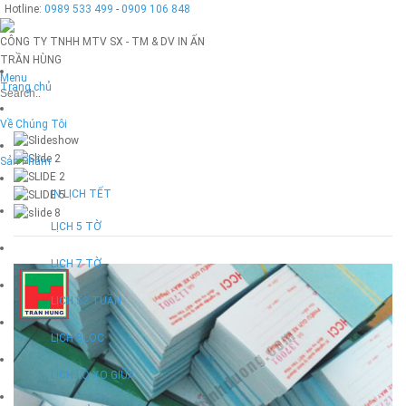
Hotline:
0989 533 499
-
0909 106 848
CÔNG TY TNHH MTV SX - TM & DV IN ẤN
TRẦN HÙNG
Menu
Trang chủ
Về Chúng Tôi
Sản Phẩm
IN LỊCH TẾT
LỊCH 5 TỜ
LỊCH 7 TỜ
LỊCH 52 TUẦN
LỊCH BLOC
LỊCH LÒ XO GIỮA