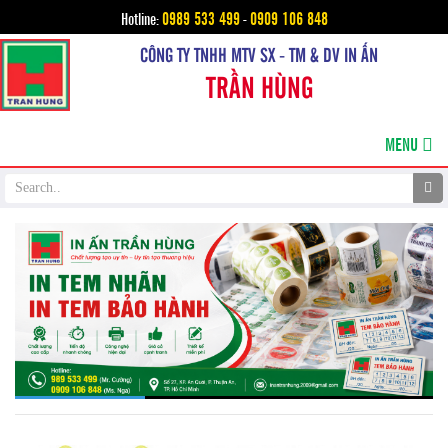
0989 533 499
0909 106 848
Hotline:
-
CÔNG TY TNHH MTV SX - TM & DV IN ẤN
TRẦN HÙNG
MENU