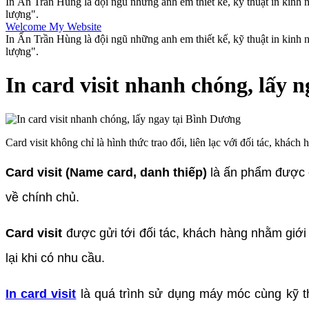
In Ấn Trần Hùng là đội ngũ những anh em thiết kế, kỹ thuật in kinh
lượng".
Welcome My Website
In Ấn Trần Hùng là đội ngũ những anh em thiết kế, kỹ thuật in kinh
lượng".
In card visit nhanh chóng, lấy 
Card visit không chỉ là hình thức trao đổi, liên lạc với đối tác, khá
Card visit (Name card, danh thiếp)
là ấn phẩm được c
về chính chủ.
Card visit
được gửi tới đối tác, khách hàng nhằm giới 
lại khi có nhu cầu.
In card visit
là quá trình sử dụng máy móc cùng kỹ thuậ