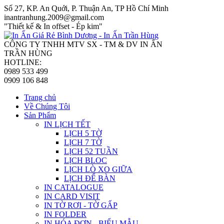
Số 27, KP. An Quới, P. Thuận An, TP Hồ Chí Minh
inantranhung.2009@gmail.com
"Thiết kế & In offset - Ép kim"
CÔNG TY TNHH MTV SX - TM & DV IN ẤN
TRẦN HÙNG
HOTLINE:
0989 533 499
0909 106 848
Trang chủ
Về Chúng Tôi
Sản Phẩm
IN LỊCH TẾT
LỊCH 5 TỜ
LỊCH 7 TỜ
LỊCH 52 TUẦN
LỊCH BLOC
LỊCH LÒ XO GIỮA
LỊCH ĐỂ BÀN
IN CATALOGUE
IN CARD VISIT
IN TỜ RƠI - TỜ GẤP
IN FOLDER
IN HÓA ĐƠN - BIỂU MẪU