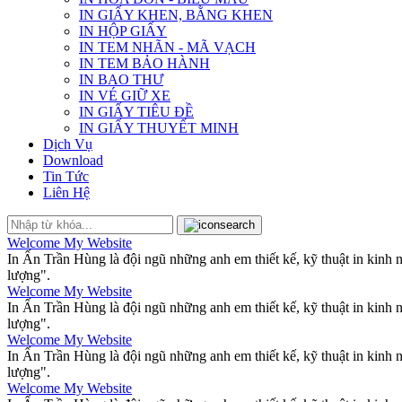
IN GIẤY KHEN, BẰNG KHEN
IN HỘP GIẤY
IN TEM NHÃN - MÃ VẠCH
IN TEM BẢO HÀNH
IN BAO THƯ
IN VÉ GIỮ XE
IN GIẤY TIÊU ĐỀ
IN GIẤY THUYẾT MINH
Dịch Vụ
Download
Tin Tức
Liên Hệ
Welcome My Website
In Ấn Trần Hùng là đội ngũ những anh em thiết kế, kỹ thuật in kinh
lượng".
Welcome My Website
In Ấn Trần Hùng là đội ngũ những anh em thiết kế, kỹ thuật in kinh
lượng".
Welcome My Website
In Ấn Trần Hùng là đội ngũ những anh em thiết kế, kỹ thuật in kinh
lượng".
Welcome My Website