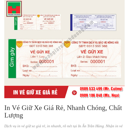
In Vé Giữ Xe Giá Rẻ, Nhanh Chóng, Chất
Lượng
Dịch vụ in vé giữ xe giá rẻ, in nhanh, rõ nét tại In Ấn Trần Hùng. Nhận in vé