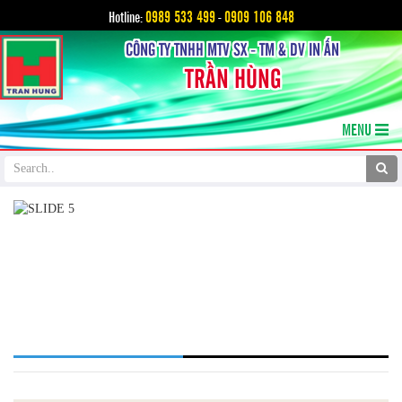
0989 533 499
0909 106 848
Hotline:
-
CÔNG TY TNHH MTV SX - TM & DV IN ẤN
TRẦN HÙNG
MENU