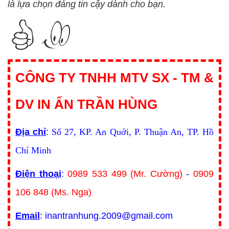
là lựa chọn đáng tin cậy dành cho bạn.
CÔNG TY TNHH MTV SX - TM &
DV IN ẤN TRẦN HÙNG
Địa chỉ
:
Số 27, KP. An Quới, P. Thuận An, TP. Hồ
Chí Minh
Điện thoại
:
0989 533 499 (Mr. Cường)
-
0909
106 848 (Ms. Nga)
Email
: inantranhung.2009@gmail.com