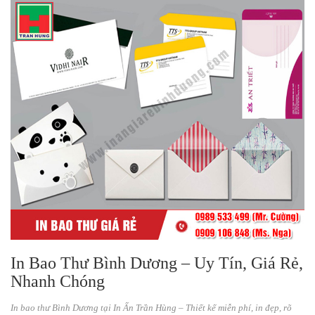
In Bao Thư Bình Dương – Uy Tín, Giá Rẻ,
Nhanh Chóng
In bao thư Bình Dương tại In Ấn Trần Hùng – Thiết kế miễn phí, in đẹp, rõ