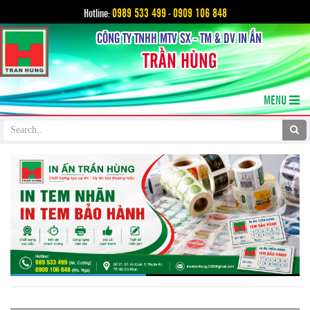
0989 533 499
0909 106 848
Hotline:
-
CÔNG TY TNHH MTV SX - TM & DV IN ẤN
TRẦN HÙNG
MENU