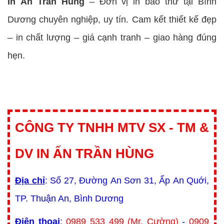
In Ấn Trần Hùng
– Đơn vị in bao thư tại Bình
Dương chuyên nghiệp, uy tín. Cam kết thiết kế đẹp
– in chất lượng – giá cạnh tranh – giao hàng đúng
hẹn.
CÔNG TY TNHH MTV SX - TM &
DV IN ẤN TRẦN HÙNG
Địa chỉ
: Số 27, Đường An Sơn 31, Ấp An Quới,
TP. Thuận An, Bình Dương
Điện thoại
:
0989 533 499 (Mr. Cường)
-
0909