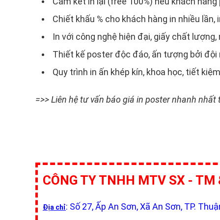
Cam kết in lại (free 100%) nếu khách hàng 
Chiết khấu % cho khách hàng in nhiều lần, i
In với công nghệ hiện đại, giấy chất lượng
Thiết kế poster độc đáo, ấn tượng bởi đội
Quy trình in ấn khép kín, khoa học, tiết kiệm
=>> Liên hệ tư vấn báo giá in poster nhanh nhất 
CÔNG TY TNHH MTV SX - TM 
: Số 27, Ấp An Sơn, Xã An Sơn, TP. Thu
Địa chỉ