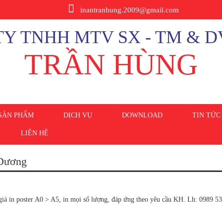
inantranhung.2009@gmail.com
Y TNHH MTV SX - TM & D
TRẦN HÙNG
SẢN PHẨM
DỊCH VỤ
DOWNLOAD
TIN TỨC
LIÊN HỆ
h Dương
giá in poster A0 > A5, in mọi số lượng, đáp ứng theo yêu cầu KH. Lh: 0989 5