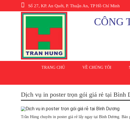
Số 27, KP. An Quới, P. Thuận An, TP Hồ Chí Minh
CÔNG T
TRANG CHỦ
VỀ CHÚNG TÔI
Dịch vụ in poster trọn gói giá rẻ tại Bìn
Trần Hùng chuyên in poster giá rẻ lấy ngay tại Bình Dương. Báo 