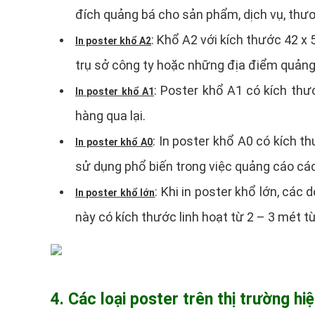
đích quảng bá cho sản phẩm, dịch vụ, thươ
: Khổ A2 với kích thước 42 x
In poster khổ A2
trụ sở công ty hoặc những địa điểm quảng 
: Poster khổ A1 có kích th
In poster khổ A1
hàng qua lại.
: In poster khổ A0 có kích 
In poster khổ A0
sử dụng phổ biến trong việc quảng cáo các 
: Khi in poster khổ lớn, các
In poster khổ lớn
này có kích thước linh hoạt từ 2 – 3 mét t
4. Các loại poster trên thị trường hi