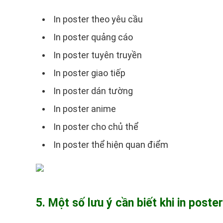
In poster theo yêu cầu
In poster quảng cáo
In poster tuyên truyền
In poster giao tiếp
In poster dán tường
In poster anime
In poster cho chủ thể
In poster thể hiện quan điểm
5. Một số lưu ý cần biết khi in poster