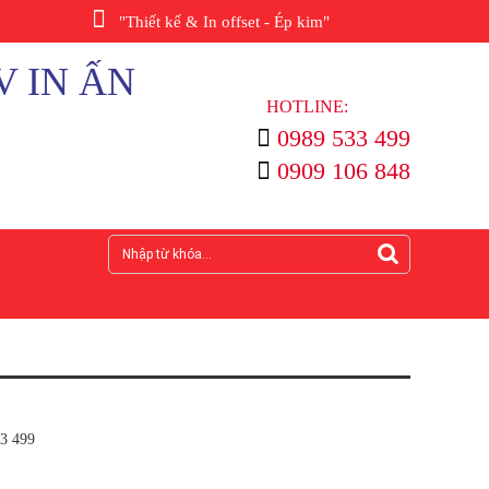
"Thiết kế & In offset - Ép kim"
V IN ẤN
HOTLINE:
0989 533 499
0909 106 848
33 499