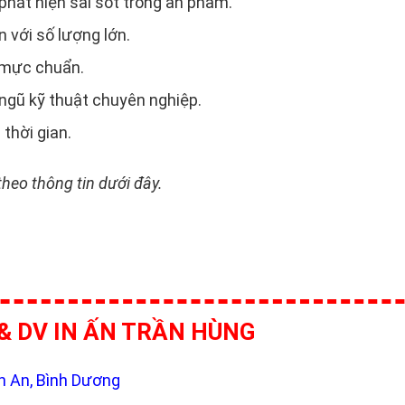
phát hiện sai sót trong ấn phẩm.
n với số lượng lớn.
, mực chuẩn.
 ngũ kỹ thuật chuyên nghiệp.
 thời gian.
theo thông tin dưới đây.
& DV IN ẤN TRẦN HÙNG
ận An, Bình Dương