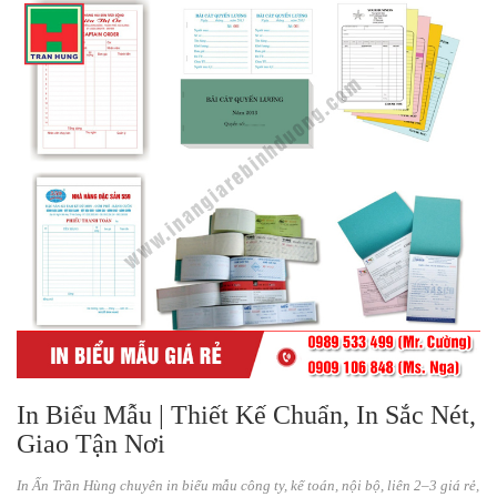
In Biểu Mẫu | Thiết Kế Chuẩn, In Sắc Nét,
Giao Tận Nơi
In Ấn Trần Hùng chuyên in biểu mẫu công ty, kế toán, nội bộ, liên 2–3 giá rẻ,