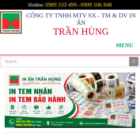
0989 533 499
0909 106 848
Hotline:
-
CÔNG TY TNHH MTV SX - TM & DV IN
ẤN
TRẦN HÙNG
MENU