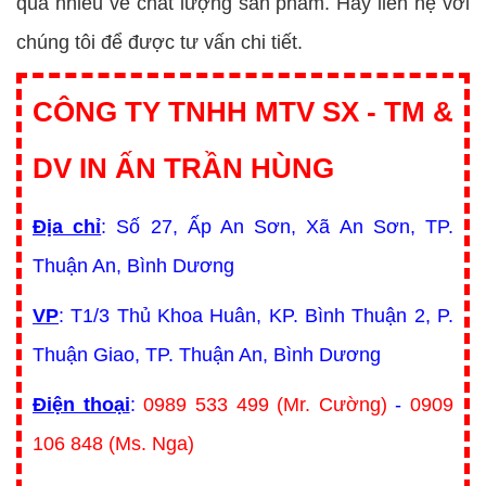
quá nhiều về chất lượng sản phẩm. Hãy liên hệ với
chúng tôi để được tư vấn chi tiết.
CÔNG TY TNHH MTV SX - TM &
DV IN ẤN TRẦN HÙNG
Địa chỉ
: Số 27, Ấp An Sơn, Xã An Sơn, TP.
Thuận An, Bình Dương
VP
: T1/3 Thủ Khoa Huân, KP. Bình Thuận 2, P.
Thuận Giao, TP. Thuận An, Bình Dương
Điện thoại
:
0989 533 499 (Mr. Cường)
-
0909
106 848 (Ms. Nga)