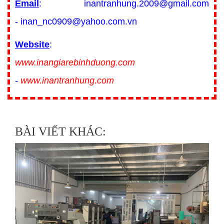
Email
: inantranhung.2009@gmail.com
- inan_nc0909@yahoo.com.vn
Website
:
www.inangiarebinhduong.com
-
www.inantranhung.com
BÀI VIẾT KHÁC: