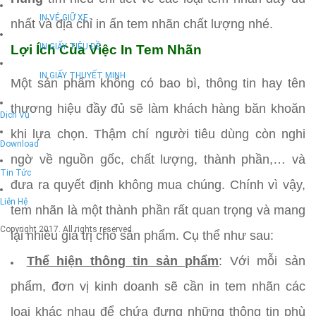
IN VÉ GIỮ XE
nhất và địa chỉ in ấn tem nhãn chất lượng nhé.
IN GIẤY TIÊU ĐỀ
Lợi Ích Của Việc In Tem Nhãn
IN GIẤY THUYẾT MINH
Một sản phẩm không có bao bì, thông tin hay tên
thương hiệu đầy đủ sẽ làm khách hàng băn khoăn
Dịch Vụ
khi lựa chọn. Thậm chí người tiêu dùng còn nghi
Download
ngờ về nguồn gốc, chất lượng, thành phần,… và
Tin Tức
đưa ra quyết định không mua chúng. Chính vì vậy,
Liên Hệ
tem nhãn là một thành phần rất quan trọng và mang
Copyright 2017. All rights reserved.
lại nhiều giá trị cho sản phẩm. Cụ thể như sau:
Thể hiện thông tin sản phẩm
: Với mỗi sản
phẩm, đơn vị kinh doanh sẽ cần in tem nhãn các
loại khác nhau để chứa đựng những thông tin phù