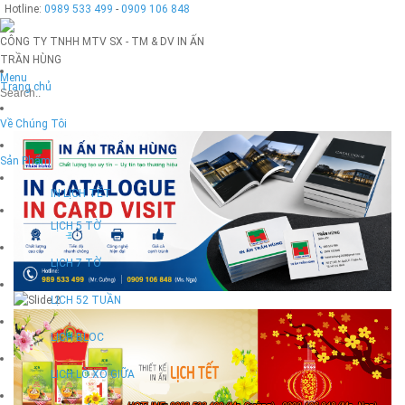
Hotline:
0989 533 499
-
0909 106 848
CÔNG TY TNHH MTV SX - TM & DV IN ẤN
TRẦN HÙNG
Menu
Trang chủ
Về Chúng Tôi
Sản Phẩm
IN LỊCH TẾT
LỊCH 5 TỜ
LỊCH 7 TỜ
LỊCH 52 TUẦN
LỊCH BLOC
LỊCH LÒ XO GIỮA