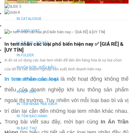
LỊCH ĐỂ BÀN
IN CATALOGUE
IN CARD VISIT
In tem nhãn các loại phổ biến hiện nay ✅ [GIÁ RẺ] &
IN TỜ RƠI - TỜ GẤP
[UY TÍN]
IN FOLDER
In ấn và sử dụng các loại tem nhãn để dán lên hàng hóa là sự lựa chọn
IN HÓA ĐƠN - BIỂU MẪU
của tất cả các doanh nghiệp sản xuất, kinh doanh hiện nay.
In tem nhãn các loại
là một hoạt động không thể
IN GIẤY KHEN, BẰNG KHEN
thiếu của doanh nghiệp khi lưu thông sản phẩm
IN HỘP GIẤY
ngoài thị trường. Tuy nhiên với mỗi loại bao bì và vị
IN TEM NHÃN - MÃ VẠCH
trí dán lại cần đến những loại tem nhãn khác nhau.
IN TEM BẢO HÀNH
Trong bài viết sau đây, mời bạn cùng
In Ấn Trần
IN BAO THƯ
Hùng
tìm hiểu chi tiết về các loại tem nhãn đầy đủ