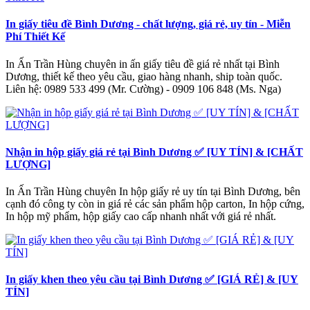
In giấy tiêu đề Bình Dương - chất lượng, giá rẻ, uy tín - Miễn
Phí Thiết Kế
In Ấn Trần Hùng chuyên in ấn giấy tiêu đề giá rẻ nhất tại Bình
Dương, thiết kế theo yêu cầu, giao hàng nhanh, ship toàn quốc.
Liên hệ: 0989 533 499 (Mr. Cường) - 0909 106 848 (Ms. Nga)
Nhận in hộp giấy giá rẻ tại Bình Dương ✅ [UY TÍN] & [CHẤT
LƯỢNG]
In Ấn Trần Hùng chuyên In hộp giấy rẻ uy tín tại Bình Dương, bên
cạnh đó công ty còn in giá rẻ các sản phẩm hộp carton, In hộp cứng,
In hộp mỹ phẩm, hộp giấy cao cấp nhanh nhất với giá rẻ nhất.
In giấy khen theo yêu cầu tại Bình Dương ✅ [GIÁ RẺ] & [UY
TÍN]