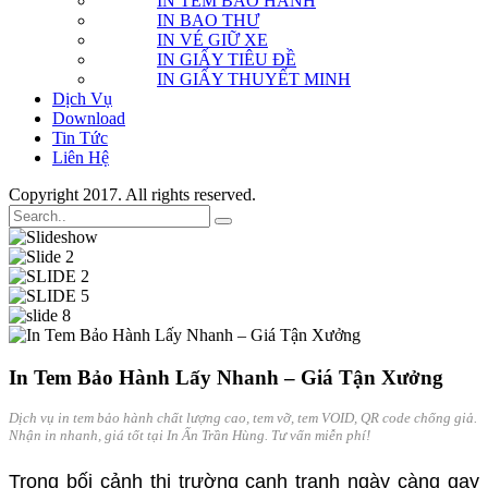
IN TEM BẢO HÀNH
IN BAO THƯ
IN VÉ GIỮ XE
IN GIẤY TIÊU ĐỀ
IN GIẤY THUYẾT MINH
Dịch Vụ
Download
Tin Tức
Liên Hệ
Copyright 2017. All rights reserved.
In Tem Bảo Hành Lấy Nhanh – Giá Tận Xưởng
Dịch vụ in tem bảo hành chất lượng cao, tem vỡ, tem VOID, QR code chống giả.
Nhận in nhanh, giá tốt tại In Ấn Trần Hùng. Tư vấn miễn phí!
Trong bối cảnh thị trường cạnh tranh ngày càng gay