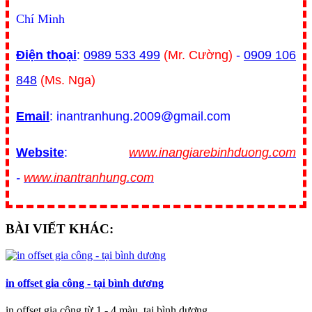
Chí Minh
Điện thoại
:
0989 533 499
(Mr. Cường)
-
0909 106
848
(Ms. Nga)
Email
: inantranhung.2009@gmail.com
Website
:
www.inangiarebinhduong.com
-
www.inantranhung.com
BÀI VIẾT KHÁC:
in offset gia công - tại bình dương
in offset gia công từ 1 - 4 màu, tại bình dương