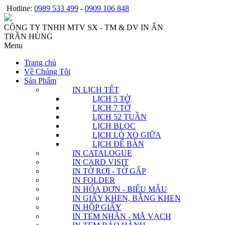
Hotline:
0989 533 499
-
0909 106 848
CÔNG TY TNHH MTV SX - TM & DV IN ẤN
TRẦN HÙNG
Menu
Trang chủ
Về Chúng Tôi
Sản Phẩm
IN LỊCH TẾT
LỊCH 5 TỜ
LỊCH 7 TỜ
LỊCH 52 TUẦN
LỊCH BLOC
LỊCH LÒ XO GIỮA
LỊCH ĐỂ BÀN
IN CATALOGUE
IN CARD VISIT
IN TỜ RƠI - TỜ GẤP
IN FOLDER
IN HÓA ĐƠN - BIỂU MẪU
IN GIẤY KHEN, BẰNG KHEN
IN HỘP GIẤY
IN TEM NHÃN - MÃ VẠCH