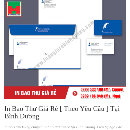
In Bao Thư Giá Rẻ [ Theo Yêu Cầu ] Tại
Bình Dương
In Ấn Trần Hùng chuyên in bao thư giá rẻ tại Bình Dương. Liên hệ ngay để