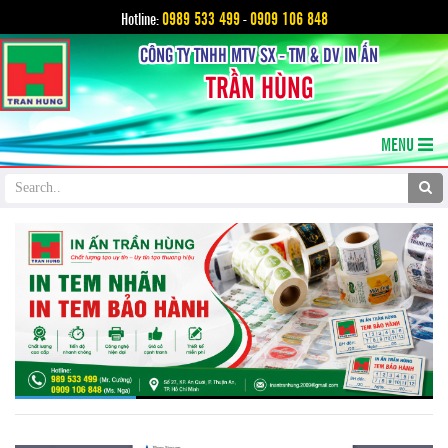
0989 533 499
0909 106 848
Hotline:
-
CÔNG TY TNHH MTV SX - TM & DV IN ẤN
TRẦN HÙNG
MENU