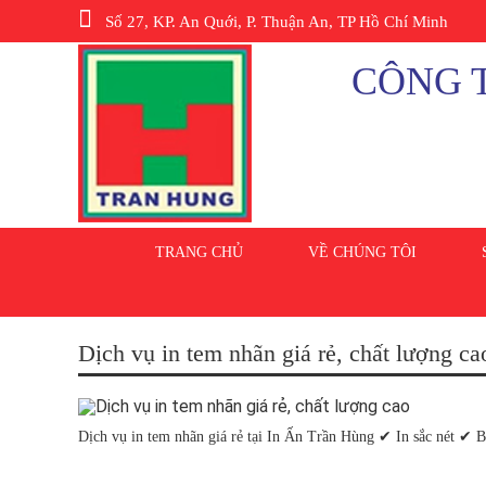
Số 27, KP. An Quới, P. Thuận An, TP Hồ Chí Minh
CÔNG T
TRANG CHỦ
VỀ CHÚNG TÔI
Dịch vụ in tem nhãn giá rẻ, chất lượng ca
Dịch vụ in tem nhãn giá rẻ tại In Ấn Trần Hùng ✔ In sắc nét ✔ 