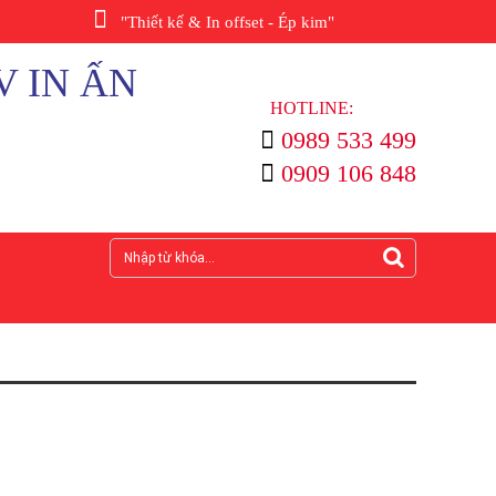
"Thiết kế & In offset - Ép kim"
V IN ẤN
HOTLINE:
0989 533 499
0909 106 848