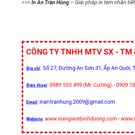
=>>
In Ấn Trần Hùng
– Giải pháp in tem nhãn tiế
CÔNG TY TNHH MTV SX - TM 
: Số 27, Đường An Sơn 31, Ấp An Quới, 
Địa chỉ
:
0989 533 499 (Mr. Cường)
-
0909 10
Điện thoại
: inantranhung.2009@gmail.com
Email
:
www.inangiarebinhduong.com
-
www.i
Website