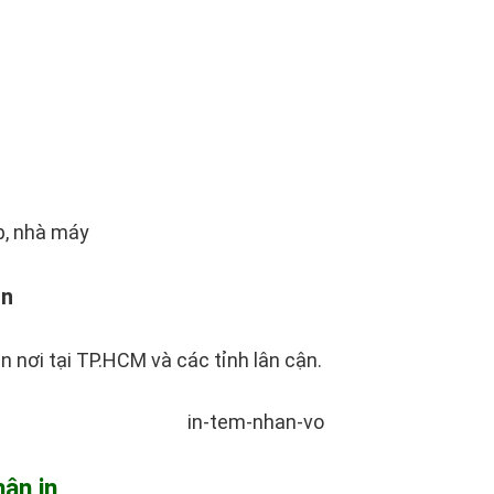
p, nhà máy
ẹn
 nơi tại TP.HCM và các tỉnh lân cận.
ận in