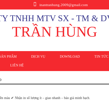
inantranhung.2009@gmail.com
Y TNHH MTV SX - TM & D
TRẦN HÙNG
SẢN PHẨM
DỊCH VỤ
DOWNLOAD
TIN TỨC
LIÊN HỆ
o
Bền màu ✔ Nhận in số lượng ít – giao nhanh – báo giá minh bạch.