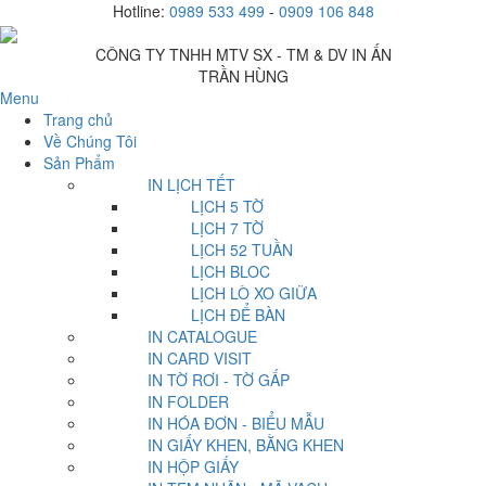
Hotline:
0989 533 499
-
0909 106 848
CÔNG TY TNHH MTV SX - TM & DV IN ẤN
TRẦN HÙNG
Menu
Trang chủ
Về Chúng Tôi
Sản Phẩm
IN LỊCH TẾT
LỊCH 5 TỜ
LỊCH 7 TỜ
LỊCH 52 TUẦN
LỊCH BLOC
LỊCH LÒ XO GIỮA
LỊCH ĐỂ BÀN
IN CATALOGUE
IN CARD VISIT
IN TỜ RƠI - TỜ GẤP
IN FOLDER
IN HÓA ĐƠN - BIỂU MẪU
IN GIẤY KHEN, BẰNG KHEN
IN HỘP GIẤY