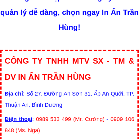
quản lý dễ dàng, chọn ngay In Ấn Trần
Hùng!
CÔNG TY TNHH MTV SX - TM &
DV IN ẤN TRẦN HÙNG
Địa chỉ
: Số 27, Đường An Sơn 31, Ấp An Quới, TP.
Thuận An, Bình Dương
Điện thoại
:
0989 533 499 (Mr. Cường)
-
0909 106
848 (Ms. Nga)