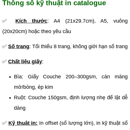
Thông số kỹ thuật in catalogue
✅
Kích thước
: A4 (21x29.7cm), A5, vuông
(20x20cm) hoặc theo yêu cầu
✅
Số trang
: Tối thiểu 8 trang, không giới hạn số trang
✅
Chất liệu giấy
:
Bìa: Giấy Couche 200–300gsm, cán màng
mờ/bóng, ép kim
Ruột: Couche 150gsm, định lượng nhẹ để lật dễ
dàng
✅
Kỹ thuật in:
In offset (số lượng lớn), in kỹ thuật số