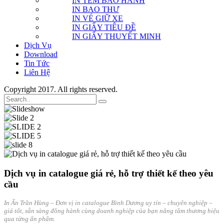
IN TEM BẢO HÀNH
IN BAO THƯ
IN VÉ GIỮ XE
IN GIẤY TIÊU ĐỀ
IN GIẤY THUYẾT MINH
Dịch Vụ
Download
Tin Tức
Liên Hệ
Copyright 2017. All rights reserved.
Dịch vụ in catalogue giá rẻ, hỗ trợ thiết kế theo yêu
cầu
In Ấn Trần Hùng – Đơn vị in catalogue Bình Dương uy tín – chuyên nghiệp –
giá tốt, sẵn sàng đồng hành cùng doanh nghiệp của bạn nâng tầm thương hiệu
qua từng ấn phẩm.