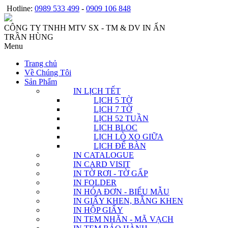
Hotline:
0989 533 499
-
0909 106 848
CÔNG TY TNHH MTV SX - TM & DV IN ẤN
TRẦN HÙNG
Menu
Trang chủ
Về Chúng Tôi
Sản Phẩm
IN LỊCH TẾT
LỊCH 5 TỜ
LỊCH 7 TỜ
LỊCH 52 TUẦN
LỊCH BLOC
LỊCH LÒ XO GIỮA
LỊCH ĐỂ BÀN
IN CATALOGUE
IN CARD VISIT
IN TỜ RƠI - TỜ GẤP
IN FOLDER
IN HÓA ĐƠN - BIỂU MẪU
IN GIẤY KHEN, BẰNG KHEN
IN HỘP GIẤY
IN TEM NHÃN - MÃ VẠCH