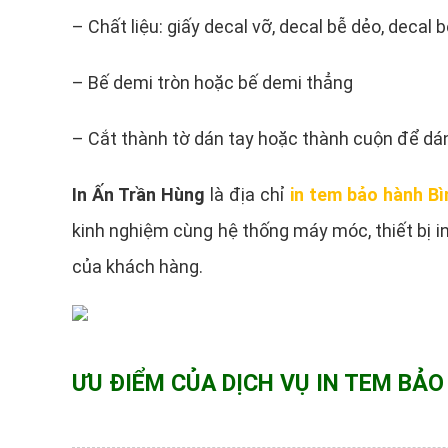
– Chất liệu: giấy decal vỡ, decal bễ dẻo, decal b
– Bế demi tròn hoặc bế demi thẳng
– Cắt thành tờ dán tay hoặc thành cuộn để dá
In Ấn Trần Hùng
là địa chỉ
in tem bảo hành B
kinh nghiệm cùng hệ thống máy móc, thiết bị i
của khách hàng.
ƯU ĐIỂM CỦA DỊCH VỤ IN TEM BẢO