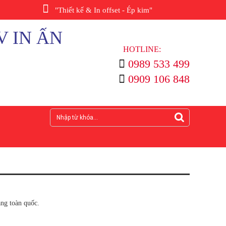
"Thiết kế & In offset - Ép kim"
V IN ẤN
HOTLINE:
0989 533 499
0909 106 848
àng toàn quốc.