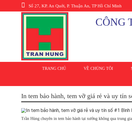
Số 27, KP. An Quới, P. Thuận An, TP Hồ Chí Minh
CÔNG T
TRANG CHỦ
VỀ CHÚNG TÔI
In tem bảo hành, tem vỡ giá rẻ và uy tín
Trần Hùng chuyên in tem bảo hành tại xưởng không qua trung gian,