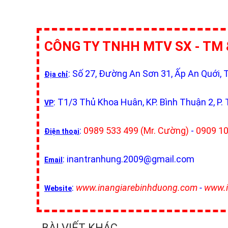
CÔNG TY TNHH MTV SX - TM 
: Số 27, Đường An Sơn 31, Ấp An Quới, 
Địa chỉ
: T1/3 Thủ Khoa Huân, KP. Bình Thuận 2, P.
VP
:
0989 533 499 (Mr. Cường)
-
0909 10
Điện thoại
: inantranhung.2009@gmail.com
Email
:
www.inangiarebinhduong.com
-
www.i
Website
BÀI VIẾT KHÁC