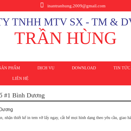
inantranhung.2009@gmail.com
Y TNHH MTV SX - TM & D
TRẦN HÙNG
SẢN PHẨM
DỊCH VỤ
DOWNLOAD
TIN TỨC
LIÊN HỆ
 số #1 Bình Dương
 nhận thiết kế in tem vỡ lấy ngay, cắt bế mọi hình dạng theo yêu cầu, giao h